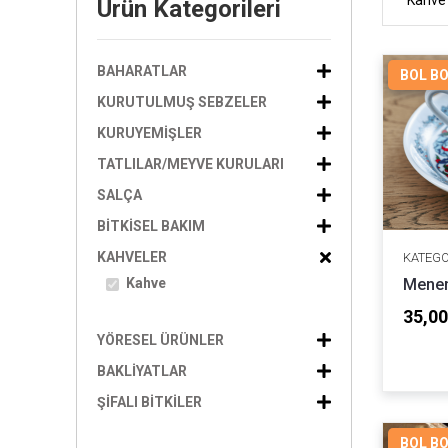
Kahve
Ürün Kategorileri
BAHARATLAR
BOL B
KURUTULMUŞ SEBZELER
KURUYEMIŞLER
TATLILAR/MEYVE KURULARI
SALÇA
BITKISEL BAKIM
KAHVELER
KATEGO
Kahve
Menen
35,00
YÖRESEL ÜRÜNLER
BAKLIYATLAR
ŞIFALI BITKILER
BOL B