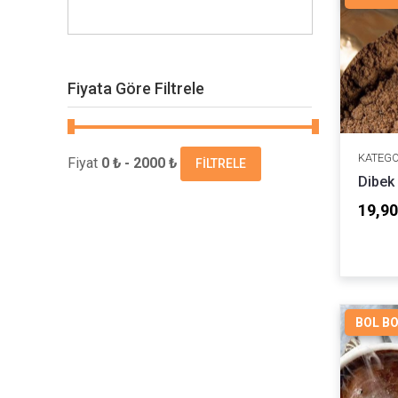
Fiyata Göre Filtrele
KATEGO
Fiyat
0 ₺ - 2000 ₺
FILTRELE
Dibek
19,90
BOL B