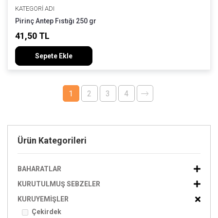
KATEGORI ADI
Pirinç Antep Fıstığı 250 gr
41,50 TL
Sepete Ekle
1
2
3
4
Ürün Kategorileri
BAHARATLAR
KURUTULMUŞ SEBZELER
KURUYEMIŞLER
Çekirdek