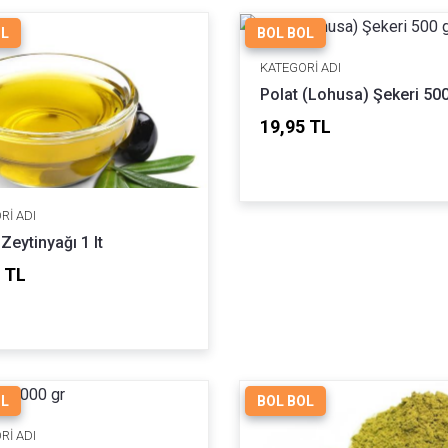
OL
BOL BOL
KATEGORI ADI
Polat (Lohusa) Şekeri 500
19,95 TL
RI ADI
Zeytinyağı 1 lt
 TL
OL
BOL BOL
RI ADI