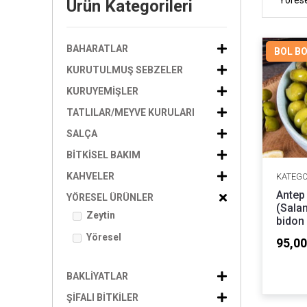
Yörese
Ürün Kategorileri
BAHARATLAR
BOL B
KURUTULMUŞ SEBZELER
KURUYEMIŞLER
TATLILAR/MEYVE KURULARI
SALÇA
BITKISEL BAKIM
KAHVELER
KATEGO
Antep 
YÖRESEL ÜRÜNLER
(Salam
Zeytin
bidon
Yöresel
95,00
BAKLIYATLAR
ŞIFALI BITKILER