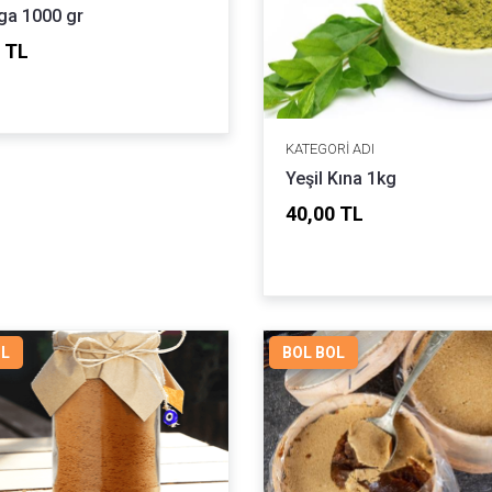
ga 1000 gr
 TL
KATEGORI ADI
Yeşil Kına 1kg
40,00 TL
OL
BOL BOL