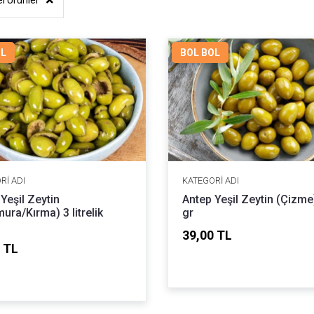
l Ürünler
OL
BOL BOL
RI ADI
KATEGORI ADI
Yeşil Zeytin
Antep Yeşil Zeytin (Çizme
ura/Kırma) 3 litrelik
gr
39,00 TL
 TL